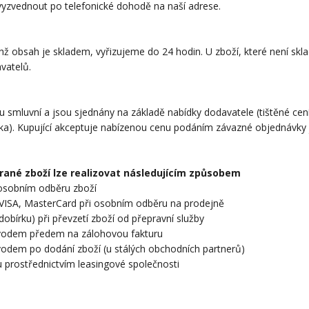
zvednout po telefonické dohodě na naší adrese.
chž obsah je skladem, vyřizujeme do 24 hodin. U zboží, které není sk
vatelů.
u smluvní a jsou sjednány na základě nabídky dodavatele (tištěné cen
dka). Kupující akceptuje nabízenou cenu podáním závazné objednávk
rané zboží lze realizovat následujícím způsobem
i osobním odběru zboží
u VISA, MasterCard při osobním odběru na prodejně
 dobírku) při převzetí zboží od přepravní služby
vodem předem na zálohovou fakturu
odem po dodání zboží (u stálých obchodních partnerů)
u prostřednictvím leasingové společnosti