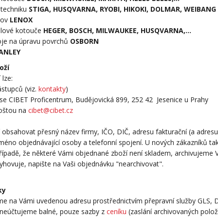
í techniku
STIGA, HUSQVARNA, RYOBI, HIKOKI, DOLMAR, WEIBANG
 kov
LENOX
ilové kotouče
HEGER, BOSCH, MILWAUKEE, HUSQVARNA,...
roje na úpravu povrchů
OSBORN
ANLEY
oží
lze:
stupců (viz.
kontakty
)
se CIBET Proficentrum, Budějovická 899, 252 42 Jesenice u Prahy
poštou na
cibet@cibet.cz
obsahovat přesný název firmy, IČO, DIČ, adresu fakturační (a adresu
méno objednávající osoby a telefonní spojení. U nových zákazníků tak
případě, že některé Vámi objednané zboží není skladem, archivujeme V
yhovuje, napište na Vaši objednávku "nearchivovat".
ky
me na Vámi uvedenou adresu prostřednictvím přepravní služby GLS,
 neúčtujeme balné, pouze sazby z
ceníku
(zaslání archivovaných polož