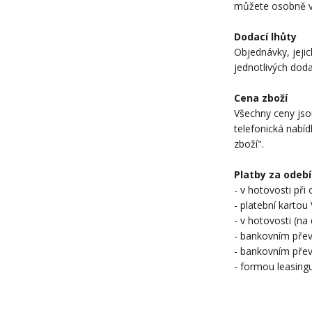
můžete osobně vy
Dodací lhůty
Objednávky, jeji
jednotlivých doda
Cena zboží
Všechny ceny jso
telefonická nabí
zboží".
Platby za odebí
- v hotovosti př
- platební karto
- v hotovosti (na
- bankovním pře
- bankovním přev
- formou leasing