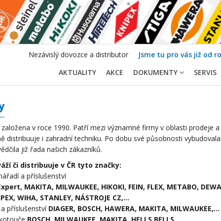
Nezávislý dovozce a distributor
Jsme tu pro vás již od r
AKTUALITY
AKCE
DOKUMENTY
SERVIS
y
založena v roce 1990. Patří mezi významné firmy v oblasti prodeje a d
 distribuuje i zahradní techniku. Po dobu své působnosti vybudovala ob
dčila již řada našich zákazníků.
áží či distribuuje v ČR tyto značky:
 nářadí a příslušenství
xpert, MAKITA, MILWAUKEE, HIKOKI, FEIN, FLEX, METABO, DEWA
PEX, WIHA, STANLEY, NÁSTROJE CZ,...
 a příslušenství
DIAGER, BOSCH, HAWERA, MAKITA, MILWAUKEE,...
 kotouče
BOSCH, MILWAUKEE, MAKITA, HELLS BELLS,...