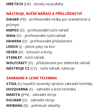
HIRETECH
(UK) - brusky na podlahy
NÁSTROJE, RUČNÍ NÁŘADÍ A PŘÍSLUŠENSTVÍ
DIAGER
(FR) - profesionální vrtáky pro stavebnictví a
průmysl
KNIPEX
(D) - profesionální ruční nářadí
WIHA
(D) - profesionální ruční nářadí
HAWERA
(D) - profesionální příslušenství
LENOX
(I) - pilové pásy na kov
HEGER
(D) - kotouče a brusy
STANLEY
- ruční nářadí
WOLFCRAFT
(D) - příslušenství pro elektrické nářadí
NÁSTROJE CZ
(CZ) - ruční nářadí, nástroje
ZAHRADNÍ A LESNÍ TECHNIKA
STIGA
(S) největší severský výrobce zahradní techniky
HUSQVARNA
(S) - zahradní a lesní technika
MAKITA
(JPN) - zahradní stroje
DOLMAR
(D) - zahradní stroje
WEIBANG
(B) - prémiové sekačky