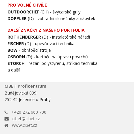
PRO VOLNÉ CHVÍLE
OUTDOORCHEF
(CH) - švýcarské grily
DOPPLER
(D) - zahradní slunečníky a nábytek
DALŠÍ ZNAČKY Z NAŠEHO PORTFOLIA
ROTHENBERGER
(D) - instalatérské nářadí
FISCHER
(D) - upevňovací technika
BOW
- obráběcí stroje
OSBORN
(D) - kartáče na úpravu povrchů
STORCH
- řezání polystyrenu, stříkací technika
a další...
CIBET Proficentrum
Budějovická 899
252 42 Jesenice u Prahy
+420 272 660 700
cibet@cibet.cz
www.cibet.cz